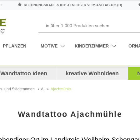
T
RECHNUNGSKAUF & KOSTENLOSER VERSAND AB 49€ (D)
PFLANZEN
MOTIVE
KINDERZIMMER
ORN
Wandtattoo Ideen
kreative Wohnideen
ts- und Städtenamen
A
Ajachmühle
Wandtattoo Ajachmühle
lebendiger Ort im Landkreis Weilheim-Schongau