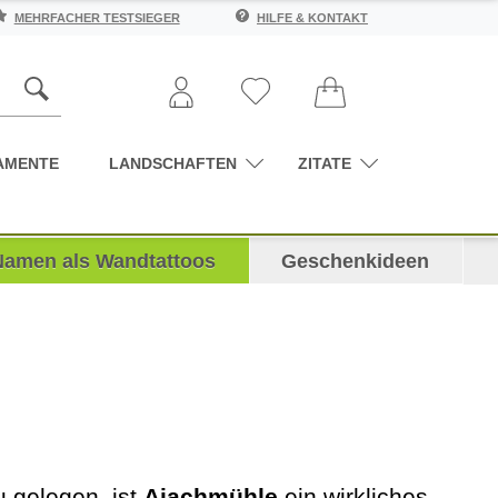
MEHRFACHER TESTSIEGER
HILFE & KONTAKT
AMENTE
LANDSCHAFTEN
ZITATE
Namen als Wandtattoos
Geschenkideen
 gelegen, ist
Ajachmühle
ein wirkliches