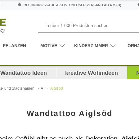
T
RECHNUNGSKAUF & KOSTENLOSER VERSAND AB 49€ (D)
PFLANZEN
MOTIVE
KINDERZIMMER
ORN
Wandtattoo Ideen
kreative Wohnideen
ts- und Städtenamen
A
Aiglsöd
Wandtattoo Aiglsöd
heim-Gefühl gibt es auch als Dekoration.
Aigls