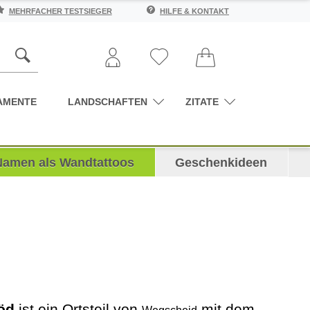
MEHRFACHER TESTSIEGER
HILFE & KONTAKT
AMENTE
LANDSCHAFTEN
ZITATE
Namen als Wandtattoos
Geschenkideen
öd
ist ein Ortsteil von
mit dem